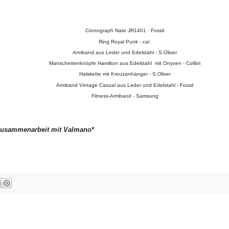
Cronograph Nate JR1401 - Fossil
Ring Royal Punk -
caї
Armband aus Leder und Edelstahl - S.Oliver
Manschettenknöpfe Hamilton aus Edelstahl mit Onyxen - Colibri
Halskette mit Kreuzanhänger - S.Oliver
Armband Vintage Casual aus Leder und Edelstahl - Fossil
Fitness-Armband - Samsung
r Zusammenarbeit mit Valmano*