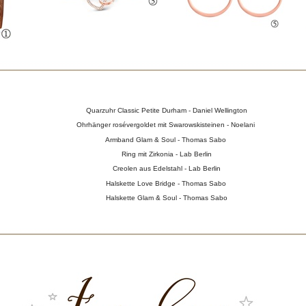
Quarzuhr Classic Petite Durham - Daniel Wellington
Ohrhänger rosévergoldet mit Swarowskisteinen - Noelani
Armband Glam & Soul - Thomas Sabo
Ring mit Zirkonia - Lab Berlin
Creolen aus Edelstahl - Lab Berlin
Halskette Love Bridge - Thomas Sabo
Halskette Glam & Soul - Thomas Sabo