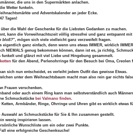
änner, die uns in den Supermärkten anlachen.
die Wetter funkeln.
Weihnachtsmärkte und Adventskalender an jeder Ecke.
 47 Tagen!
ch über die Wahl der Geschenke für die Liebsten Gedanken zu machen.
nt, kann die Vorweihnachtszeit völlig stressfrei und ganz entspannt mi
n bloß?
", mögen sich viele vielleicht ganz verzweifelt fragen.
 es eigentlich ganz einfach, denn wenn uns etwas IMMER, wirklich IMME
lich NIEMALS genug bekommen können, dann ist es, ja richtig, Schmuc
as funkelt und glänzt mit viel Liebe und Hingebung gesammelt.
ketten
für den Abend, Perlenohrringe für den Besuch bei Oma, Creolen f
n sich nun entscheidet, es verleiht jedem Outfit das gewisse Etwas.
telchen unter dem Weihnachtsbaum macht man also rein gar nichts fals
 an Frauen verschenken.
rmband oder auch einem Ring kann man selbstverständlich auch Männern
höne Schmuckstücke
bei Valmano finden
.
r Ketten, Armbänder, Ringe, Ohrringe und Uhren gibt es wirklich etwas 
ine Auswahl an Schmuckstücke für Sie & Ihn zusammen gestellt.
in wenig inspirieren lassen.
persönliche Wunschliste um ein oder zwei Punkte.
Fall eine erfolgreiche Geschenksuche!