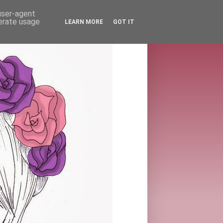
 user-agent
nerate usage
LEARN MORE
GOT IT