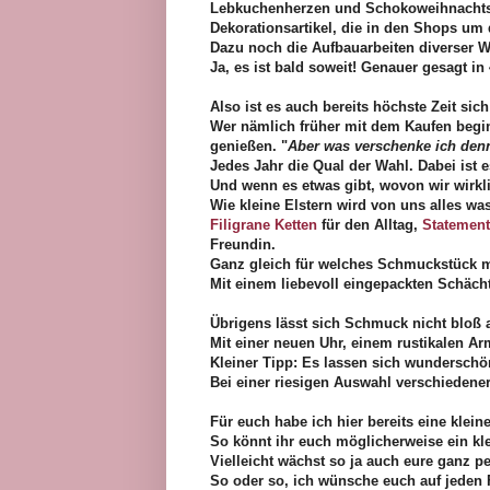
Lebkuchenherzen und Schokoweihnachtsm
Dekorationsartikel, die in den Shops um 
Dazu noch die Aufbauarbeiten diverser 
Ja, es ist bald soweit! Genauer gesagt in
Also ist es auch bereits höchste Zeit si
Wer nämlich früher mit dem Kaufen begin
genießen. "
Aber was verschenke ich den
Jedes Jahr die Qual der Wahl. Dabei ist
Und wenn es etwas gibt, wovon wir wirk
Wie kleine Elstern wird von uns alles w
Filigrane Ketten
für den Alltag,
Statement
Freundin.
Ganz gleich für welches Schmuckstück ma
Mit einem liebevoll eingepackten Schäch
Übrigens lässt sich Schmuck nicht bloß
Mit einer neuen Uhr, einem rustikalen A
Kleiner Tipp: Es lassen sich wundersc
Bei einer riesigen Auswahl verschiedene
Für euch habe ich hier bereits eine kle
So könnt ihr euch möglicherweise ein kle
Vielleicht wächst so ja auch eure ganz 
So oder so, ich wünsche euch auf jeden 