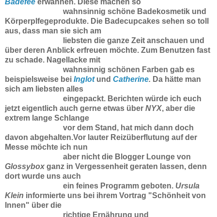
Badefee
erwähnen. Diese machen so
wahnsinnig schöne Badekosmetik
und
Körperplfegeprodukte. Die Badecupcakes sehen so toll
aus, dass man sie sich am
liebsten die
ganze Zeit anschauen und
über deren Anblick erfreuen möchte. Zum Benutzen fast
zu schade.
Nagellacke mit
wahnsinnig schönen Farben gab es
beispielsweise bei
Inglot
und
Catherine
.
Da hätte man
sich am liebsten alles
eingepackt. Berichten würde ich euch
jetzt eigentlich auch gerne
etwas über
NYX
, aber die
extrem lange Schlange
vor dem Stand, hat mich dann doch
davon abgehalten.
Vor lauter Reizüberflutung auf der
Messe möchte ich nun
aber nicht die Blogger Lounge von
Glossybox
ganz in Vergessenheit geraten lassen, denn
dort wurde uns auch
ein feines Programm geboten.
Ursula
Klein
informierte uns bei ihrem Vortrag "Schönheit von
Innen" über die
richtige Ernährung und