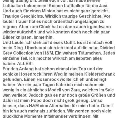
wenig traurig bin. Stellt euch vor, ich habe keinen
Luftballon bekommen! Keinen Luftballon für die Jasi.
Und auch für einen Minion hat es nicht ganz gereicht.
Traurige Geschichte. Wirklich traurige Geschichte. Vor
lauter Trauer hat es noch ordentlich angefangen zu
regnen. Aber zum Glück hat es dann auch irgendwann
wieder aufgehört und wir konnten doch noch ein paar
Bilder knipsen. Immerhin.
Und Leute, ich steh auf dieses Outfit. Es ist einfach voll
mein Ding. Überhaupt steh ich total auf die neue Divided
Grey Collection von H&M. Ein wahres Träumchen. Jedes
einzelne Teil. Ich möchte wirklich am liebsten alles
haben. ALLES!
Für den Anfang hat schon einmal das Top und der
schicke Hosenrock ihren Weg in meinen Kleiderschrank
gefunden. Einen Hosenrock wollte ich eh unbedingt
haben. Vor ein paar Tagen habe ich mich schon ein
wenig in ein ähnliches Modell von Zara, welches im Sale
war, verliebt. Jedoch gab es nur noch große Größen und
dafür ist mein Popo doch nicht groß genug. Umso
besser, dass H&M eine Alternative für mich hatte. Damit
bin ich auch mehr als zufrieden. Wir werden noch viele
glückliche Momente miteinander verbringen. Mit