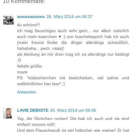
10 Kommentare:
annosarusrex
26. März 2014 um 04:37
du schöne!!!
ich mag flauschiges auch sehr gern... vor allem natürlich
auch mein katerchen ♥ :) son kuschelteppich hab ich auch
(mein freund findet die dinger allerdings scheußlich,
hahahaha... pech, näää)!
als kleidung an mir dran mag ich es allerdings nur bedingt
:D
liebste grüße,
maze
PS: *eisbecherchen mit kiwischeiben, viel sahne und
waffelröllchen hier lass* ;)
Antworten
LAVIE DEBOITE
26. März 2014 um 06:06
Yay, die Söckchen rocken! Die hab ich auch und sie sind
einfach sooooo süß!
Und dein Flauschepulli ist viel hübscher wie meiner! Er hat