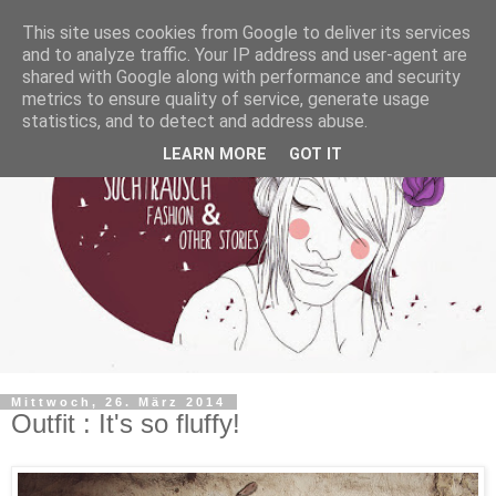
This site uses cookies from Google to deliver its services
and to analyze traffic. Your IP address and user-agent are
shared with Google along with performance and security
metrics to ensure quality of service, generate usage
statistics, and to detect and address abuse.
LEARN MORE
GOT IT
Mittwoch, 26. März 2014
Outfit : It's so fluffy!