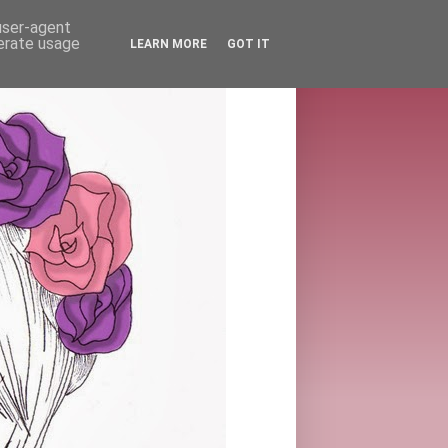
 user-agent
nerate usage
LEARN MORE
GOT IT