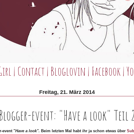
Girl
|
Contact
|
Bloglovin
|
Facebook
|
Yo
Freitag, 21. März 2014
Blogger-event: "Have a look" Teil 
r-event "
Have a look".
Beim letzten Mal habt ihr ja schon etwas über
Sub