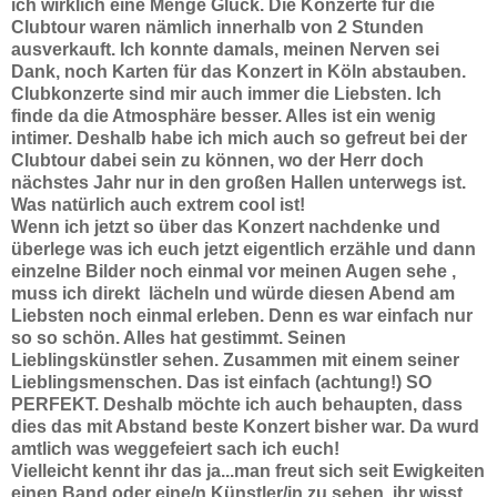
ich wirklich eine Menge Glück. Die Konzerte für die
Clubtour waren nämlich innerhalb von 2 Stunden
ausverkauft. Ich konnte damals, meinen Nerven sei
Dank, noch Karten für das Konzert in Köln abstauben.
Clubkonzerte sind mir auch immer die Liebsten. Ich
finde da die Atmosphäre besser. Alles ist ein wenig
intimer. Deshalb habe ich mich auch so gefreut bei der
Clubtour dabei sein zu können, wo der Herr doch
nächstes Jahr nur in den großen Hallen unterwegs ist.
Was natürlich auch extrem cool ist!
Wenn ich jetzt so über das Konzert nachdenke und
überlege was ich euch jetzt eigentlich erzähle und dann
einzelne Bilder noch einmal vor meinen Augen sehe ,
muss ich direkt lächeln und würde diesen Abend am
Liebsten noch einmal erleben. Denn es war einfach nur
so so schön. Alles hat gestimmt. Seinen
Lieblingskünstler sehen. Zusammen mit einem seiner
Lieblingsmenschen. Das ist einfach (achtung!) SO
PERFEKT. Deshalb möchte ich auch behaupten, dass
dies das mit Abstand beste Konzert bisher war. Da wurd
amtlich was weggefeiert sach ich euch!
Vielleicht kennt ihr das ja...man freut sich seit Ewigkeiten
einen Band oder eine/n Künstler/in zu sehen, ihr wisst