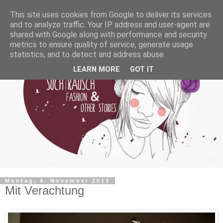
This site uses cookies from Google to deliver its services
and to analyze traffic. Your IP address and user-agent are
shared with Google along with performance and security
metrics to ensure quality of service, generate usage
statistics, and to detect and address abuse.
LEARN MORE
GOT IT
Montag, 4. November 2013
Mit Verachtung