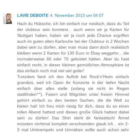
LAVIE DEBOITE
4. November 2013 um 04:07
Hach du Hübsche, ich bin einfach nur neidisch, dass du Teil
der clubtour sein konntest... auch wenn wir ja Karten für
Stuttgart haben, haben wir ja noch jede Chance ergriffen
auch im guten alten Karlsruhe bei der Clubtour in 2 Wochen
dabei sein zu dürfen, aber man muss dann doch realistisch
bleiben wenn 2 Karten für 130 Euro in Ebay weggehn... die
normalerweise 60 oder 70 gekostet hätten. Aber du hast
einfach recht, in dieser kleinen gemütlichen Atmosphäre ist
das einfach noch mal viel viel geiler!
Trotzdem fand ich den Auftritt bei Rock'n'Heim einfach
grandios, weil ich Open Air Konzerte in der tiefen Nacht
einfach über alles stelle (solang sie nicht im Regen
stattfinden^^). Feiern und Mitgrölen unter freiem Himmel
gehört einfach zu den besten Sachen, die die Welt zu
bieten hat! Ich freu mich riesig für dich, dass du so einen
tollen Abend hattest und dieses große Glück hattest dabei
sein zu dürfen! Das Shirt steht dir fantastisch! Ärmel
müssten nichtmal komplett verschwinden glaub ich... ein 2-
3 mal Umkrempeln und Umnähen sollte auch schon sehr