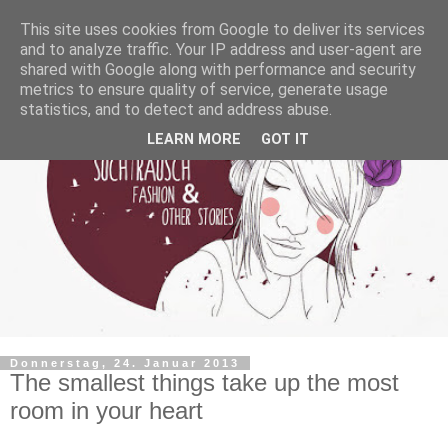
This site uses cookies from Google to deliver its services
and to analyze traffic. Your IP address and user-agent are
shared with Google along with performance and security
metrics to ensure quality of service, generate usage
statistics, and to detect and address abuse.
LEARN MORE
GOT IT
Donnerstag, 24. Januar 2013
The smallest things take up the most
room in your heart