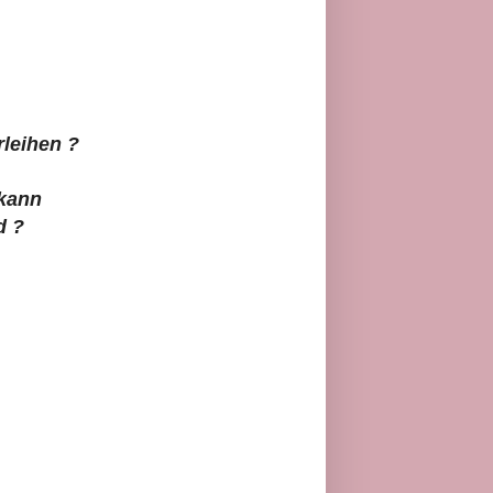
leihen ?
 kann
d ?