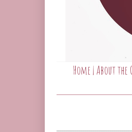
Home
|
About the 
____________________________________