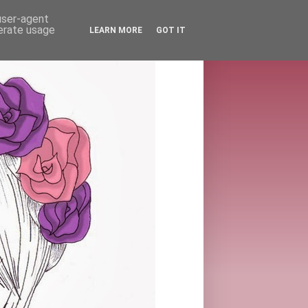
 user-agent
nerate usage
LEARN MORE
GOT IT