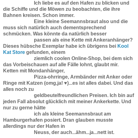
Ich liebe es auf den Hafen zu blicken und
die Schiffe und die Möwen zu beobachten, die ihre
Bahnen kreisen. Schon immer.
Eine kleine Seemannsbraut also und die
muss sich natürlich auch dementsprechend
schmücken. Was könnte da natürlich besser
passen als eine Kette mit Ankeranhänger?
Dieses hübsche Exemplar habe ich übrigens bei
Kool
Kat Store
gefunden, einem
ziemlich coolen Online-Shop, bei dem sich
das Vorbeischauen auf alle Fälle lohnt, glaubt mir.
Ketten mit Mondanhänger,
Pizza-ohrringe,
Armbänder mit Anker oder
Ringe mit Katzen (omg,ja! ♥)...es ist alles dabei. Und das
alles noch zu
geldbeutelfreundlichen
Preisen. Ich bin auf
jeden Fall absolut glücklich mit meiner Ankerkette. Und
nur zu gerne hätte
ich als kleine Seemannsbraut
am
Hamburgerhafen posiert. Dran glauben musste
allerdings nur der Hafen in
Neuss, der auch...ähm...ja...nett ist.