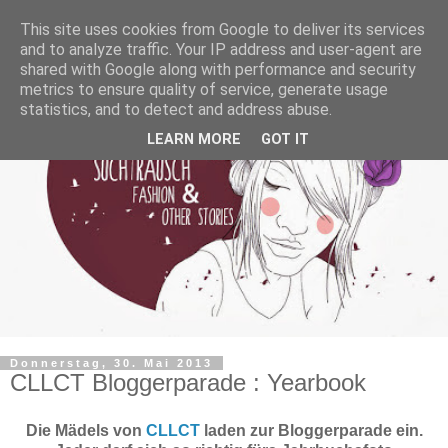
This site uses cookies from Google to deliver its services
and to analyze traffic. Your IP address and user-agent are
shared with Google along with performance and security
metrics to ensure quality of service, generate usage
statistics, and to detect and address abuse.
LEARN MORE
GOT IT
Donnerstag, 30. Mai 2013
CLLCT Bloggerparade : Yearbook
Die Mädels von
CLLCT
laden zur Bloggerparade ein.